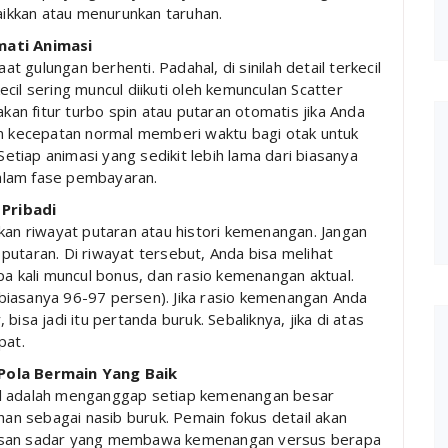
ikkan atau menurunkan taruhan.
ati Animasi
gulungan berhenti. Padahal, di sinilah detail terkecil
cil sering muncul diikuti oleh kemunculan Scatter
n fitur turbo spin atau putaran otomatis jika Anda
an kecepatan normal memberi waktu bagi otak untuk
tiap animasi yang sedikit lebih lama dari biasanya
alam fase pembayaran.
Pribadi
n riwayat putaran atau histori kemenangan. Jangan
putaran. Di riwayat tersebut, Anda bisa melihat
pa kali muncul bonus, dan rasio kemenangan aktual.
biasanya 96-97 persen). Jika rasio kemenangan Anda
isa jadi itu pertanda buruk. Sebaliknya, jika di atas
pat.
ola Bermain Yang Baik
il adalah menganggap setiap kemenangan besar
ahan sebagai nasib buruk. Pemain fokus detail akan
tusan sadar yang membawa kemenangan versus berapa