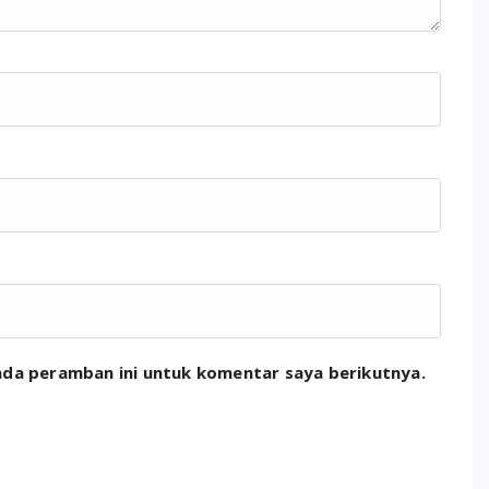
ada peramban ini untuk komentar saya berikutnya.