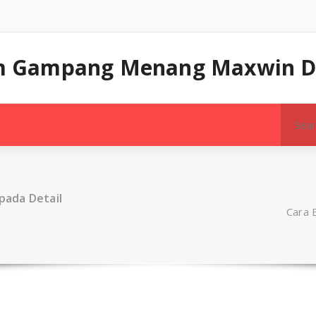
tam Gampang Menang Maxwin Di
Search
for:
pada Detail
Cara 