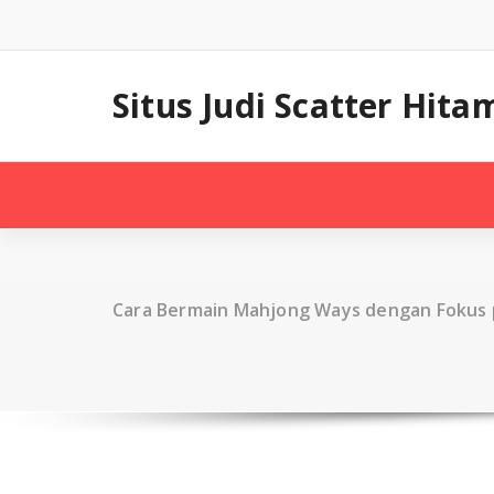
Skip
to
content
Situs Judi Scatter Hi
Cara Bermain Mahjong Ways dengan Fokus 