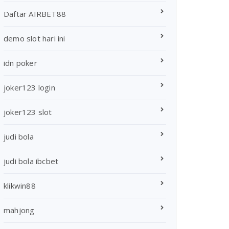
Daftar AIRBET88
demo slot hari ini
idn poker
joker123 login
joker123 slot
judi bola
judi bola ibcbet
klikwin88
mahjong