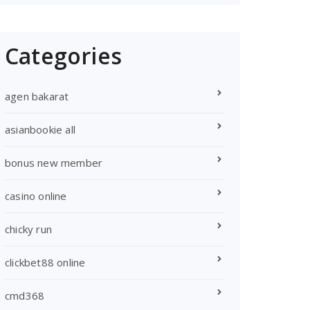
Categories
agen bakarat
asianbookie all
bonus new member
casino online
chicky run
clickbet88 online
cmd368