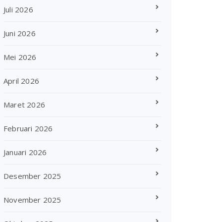
Juli 2026
Juni 2026
Mei 2026
April 2026
Maret 2026
Februari 2026
Januari 2026
Desember 2025
November 2025