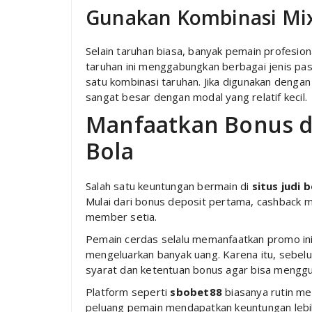
Gunakan Kombinasi Mix
Selain taruhan biasa, banyak pemain profesion
taruhan ini menggabungkan berbagai jenis pas
satu kombinasi taruhan. Jika digunakan deng
sangat besar dengan modal yang relatif kecil.
Manfaatkan Bonus da
Bola
Salah satu keuntungan bermain di
situs judi 
Mulai dari bonus deposit pertama, cashback m
member setia.
Pemain cerdas selalu memanfaatkan promo in
mengeluarkan banyak uang. Karena itu, sebel
syarat dan ketentuan bonus agar bisa mengg
Platform seperti
sbobet88
biasanya rutin m
peluang pemain mendapatkan keuntungan lebi