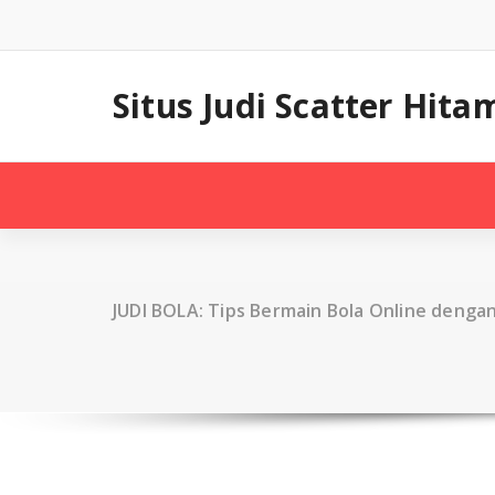
Skip
to
content
Situs Judi Scatter Hi
JUDI BOLA: Tips Bermain Bola Online denga