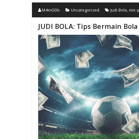
M4inG0ls
Uncategorized
Judi Bola
,
mix 
JUDI BOLA: Tips Bermain Bola