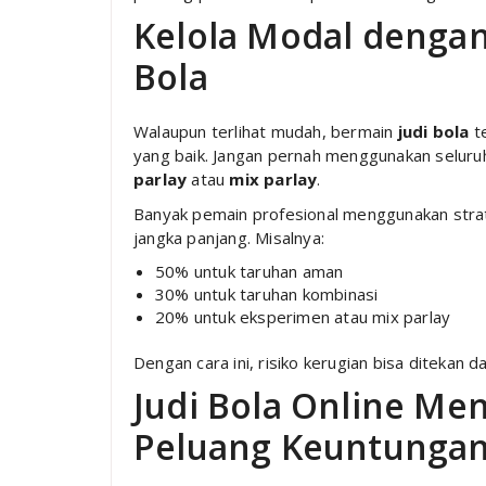
Kelola Modal dengan
Bola
Walaupun terlihat mudah, bermain
judi bola
t
yang baik. Jangan pernah menggunakan seluru
parlay
atau
mix parlay
.
Banyak pemain profesional menggunakan stra
jangka panjang. Misalnya:
50% untuk taruhan aman
30% untuk taruhan kombinasi
20% untuk eksperimen atau mix parlay
Dengan cara ini, risiko kerugian bisa ditekan da
Judi Bola Online Men
Peluang Keuntunga