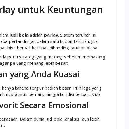
rlay untuk Keuntungan
dalam
judi bola
adalah
parlay
. Sistem taruhan ini
 pertandingan dalam satu kupon taruhan. Jika
t bisa berkali-kali lipat dibanding taruhan biasa.
, Anda perlu strategi yang matang sebelum memasang
 agar peluang menang lebih besar:
an yang Anda Kuasai
anya karena tergiur hadiah besar. Pilih laga yang
im, statistik pemain, hingga kondisi terbaru klub.
vorit Secara Emosional
erasaan. Dalam dunia judi bola, analisis jauh lebih
it.