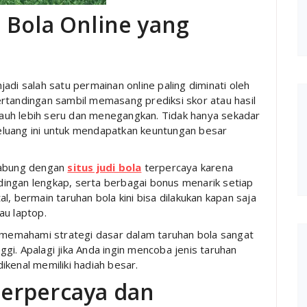
 Bola Online yang
adi salah satu permainan online paling diminati oleh
rtandingan sambil memasang prediksi skor atau hasil
auh lebih seru dan menegangkan. Tidak hanya sekadar
luang ini untuk mendapatkan keuntungan besar
rgabung dengan
situs judi bola
terpercaya karena
ingan lengkap, serta berbagai bonus menarik setiap
, bermain taruhan bola kini bisa dilakukan kapan saja
au laptop.
emahami strategi dasar dalam taruhan bola sangat
i. Apalagi jika Anda ingin mencoba jenis taruhan
ikenal memiliki hadiah besar.
 Terpercaya dan