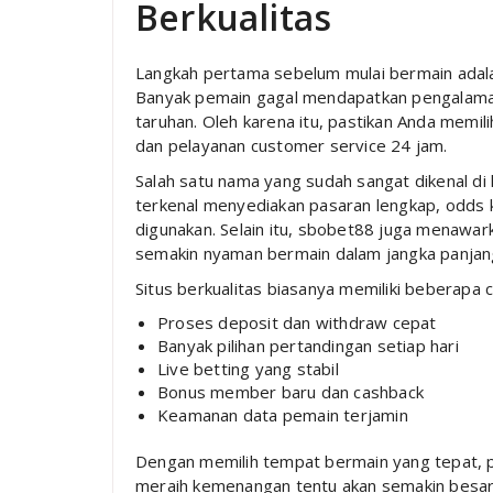
Berkualitas
Langkah pertama sebelum mulai bermain adal
Banyak pemain gagal mendapatkan pengalaman
taruhan. Oleh karena itu, pastikan Anda memilih
dan pelayanan customer service 24 jam.
Salah satu nama yang sudah sangat dikenal di
terkenal menyediakan pasaran lengkap, odds 
digunakan. Selain itu, sbobet88 juga menaw
semakin nyaman bermain dalam jangka panjan
Situs berkualitas biasanya memiliki beberapa c
Proses deposit dan withdraw cepat
Banyak pilihan pertandingan setiap hari
Live betting yang stabil
Bonus member baru dan cashback
Keamanan data pemain terjamin
Dengan memilih tempat bermain yang tepat, p
meraih kemenangan tentu akan semakin besar