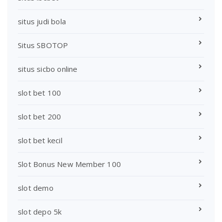
situs judi bola
Situs SBOTOP
situs sicbo online
slot bet 100
slot bet 200
slot bet kecil
Slot Bonus New Member 100
slot demo
slot depo 5k