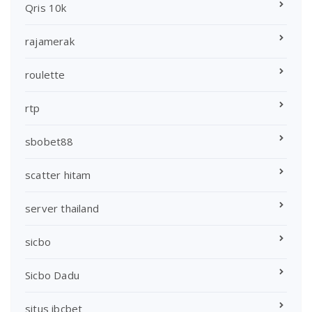
Qris 10k
rajamerak
roulette
rtp
sbobet88
scatter hitam
server thailand
sicbo
Sicbo Dadu
situs ibcbet