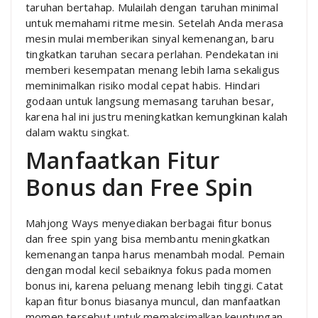
taruhan bertahap. Mulailah dengan taruhan minimal
untuk memahami ritme mesin. Setelah Anda merasa
mesin mulai memberikan sinyal kemenangan, baru
tingkatkan taruhan secara perlahan. Pendekatan ini
memberi kesempatan menang lebih lama sekaligus
meminimalkan risiko modal cepat habis. Hindari
godaan untuk langsung memasang taruhan besar,
karena hal ini justru meningkatkan kemungkinan kalah
dalam waktu singkat.
Manfaatkan Fitur
Bonus dan Free Spin
Mahjong Ways menyediakan berbagai fitur bonus
dan free spin yang bisa membantu meningkatkan
kemenangan tanpa harus menambah modal. Pemain
dengan modal kecil sebaiknya fokus pada momen
bonus ini, karena peluang menang lebih tinggi. Catat
kapan fitur bonus biasanya muncul, dan manfaatkan
momen tersebut untuk memaksimalkan keuntungan.