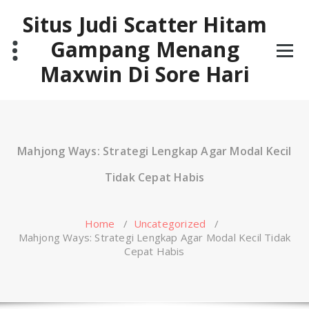
Skip
Situs Judi Scatter Hitam
to
content
Gampang Menang
Maxwin Di Sore Hari
Mahjong Ways: Strategi Lengkap Agar Modal Kecil
Tidak Cepat Habis
Home
/
Uncategorized
/
Mahjong Ways: Strategi Lengkap Agar Modal Kecil Tidak
Cepat Habis