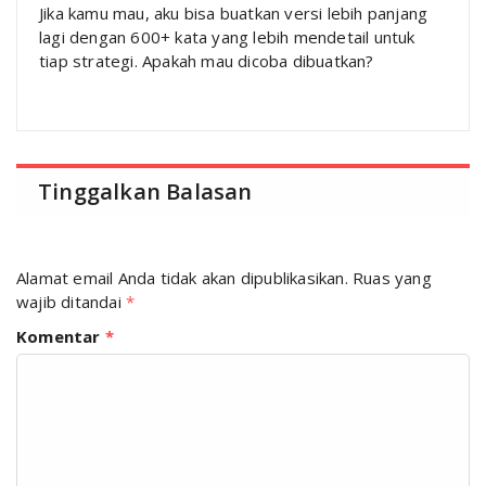
Jika kamu mau, aku bisa buatkan versi lebih panjang
lagi dengan 600+ kata yang lebih mendetail untuk
tiap strategi. Apakah mau dicoba dibuatkan?
Tinggalkan Balasan
Alamat email Anda tidak akan dipublikasikan.
Ruas yang
wajib ditandai
*
Komentar
*