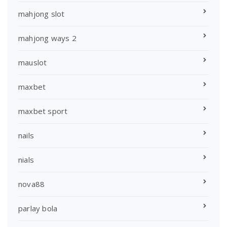
mahjong slot
mahjong ways 2
mauslot
maxbet
maxbet sport
nails
nials
nova88
parlay bola