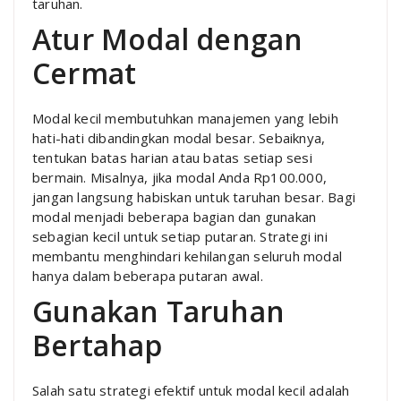
taruhan.
Atur Modal dengan
Cermat
Modal kecil membutuhkan manajemen yang lebih
hati-hati dibandingkan modal besar. Sebaiknya,
tentukan batas harian atau batas setiap sesi
bermain. Misalnya, jika modal Anda Rp100.000,
jangan langsung habiskan untuk taruhan besar. Bagi
modal menjadi beberapa bagian dan gunakan
sebagian kecil untuk setiap putaran. Strategi ini
membantu menghindari kehilangan seluruh modal
hanya dalam beberapa putaran awal.
Gunakan Taruhan
Bertahap
Salah satu strategi efektif untuk modal kecil adalah