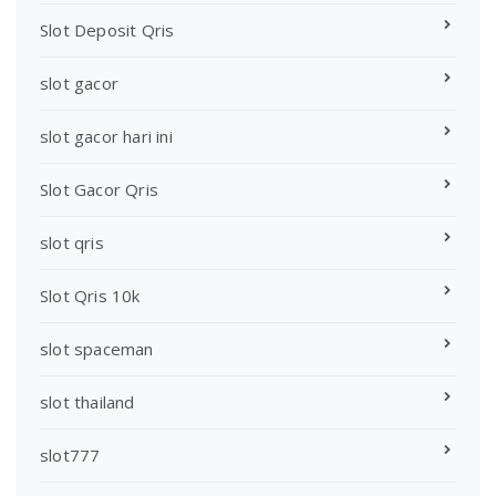
Slot Deposit Qris
slot gacor
slot gacor hari ini
Slot Gacor Qris
slot qris
Slot Qris 10k
slot spaceman
slot thailand
slot777