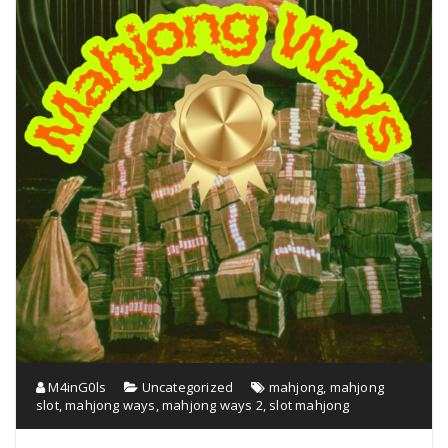
M4inG0ls
Uncategorized
mahjong
,
mahjong
slot
,
mahjong ways
,
mahjong ways 2
,
slot mahjong