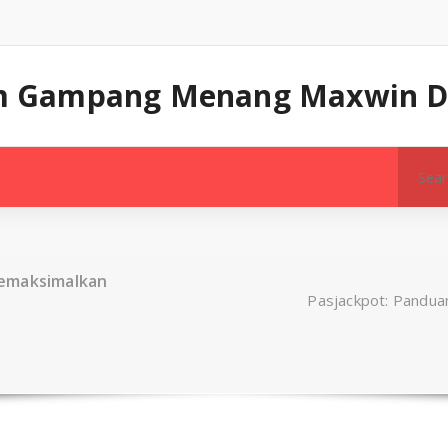
tam Gampang Menang Maxwin Di
Search
for:
Memaksimalkan
Pasjackpot: Pandua