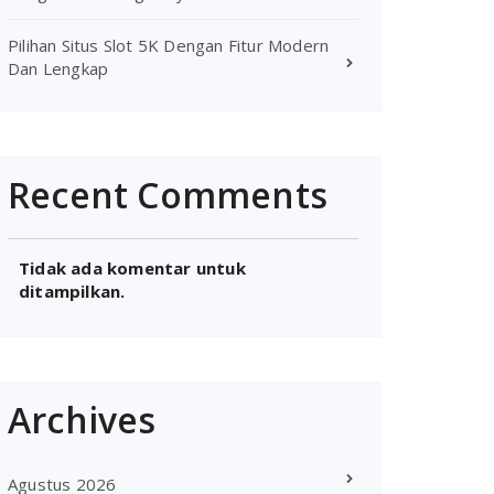
Pilihan Situs Slot 5K Dengan Fitur Modern
Dan Lengkap
Recent Comments
Tidak ada komentar untuk
ditampilkan.
Archives
Agustus 2026