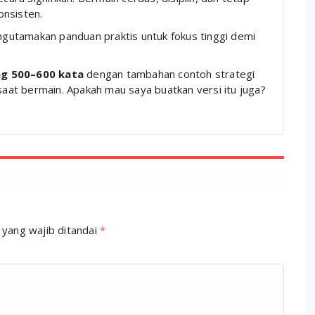
onsisten.
engutamakan panduan praktis untuk fokus tinggi demi
ng 500–600 kata
dengan tambahan contoh strategi
 saat bermain. Apakah mau saya buatkan versi itu juga?
 yang wajib ditandai
*