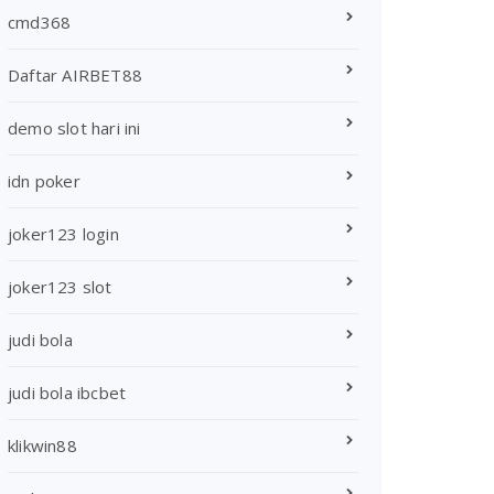
cmd368
Daftar AIRBET88
demo slot hari ini
idn poker
joker123 login
joker123 slot
judi bola
judi bola ibcbet
klikwin88