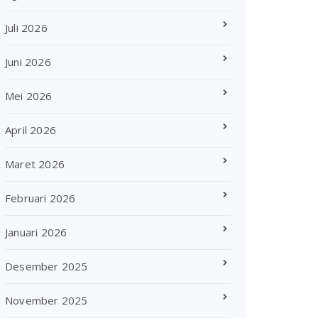
Juli 2026
Juni 2026
Mei 2026
April 2026
Maret 2026
Februari 2026
Januari 2026
Desember 2025
November 2025