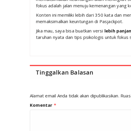
fokus adalah jalan menuju kemenangan yang k
Konten ini memiliki lebih dari 350 kata dan m
memaksimalkan keuntungan di Pasjackpot.
Jika mau, saya bisa buatkan versi
lebih panja
taruhan nyata dan tips psikologis untuk fokus
Tinggalkan Balasan
Alamat email Anda tidak akan dipublikasikan.
Ruas
Komentar
*