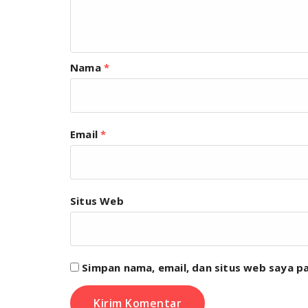
Nama
*
Email
*
Situs Web
Simpan nama, email, dan situs web saya p