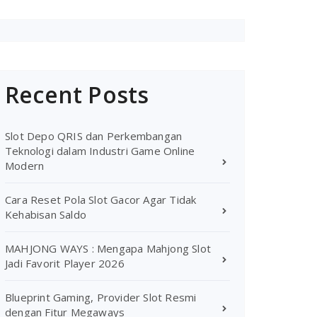
Recent Posts
Slot Depo QRIS dan Perkembangan
Teknologi dalam Industri Game Online
Modern
Cara Reset Pola Slot Gacor Agar Tidak
Kehabisan Saldo
MAHJONG WAYS : Mengapa Mahjong Slot
Jadi Favorit Player 2026
Blueprint Gaming, Provider Slot Resmi
dengan Fitur Megaways