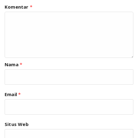
Komentar
*
Nama
*
Email
*
Situs Web