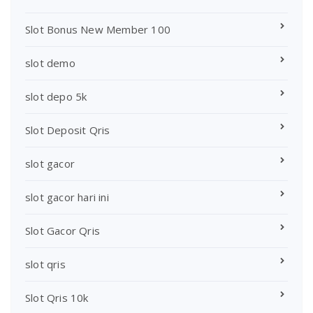
Slot Bonus New Member 100
slot demo
slot depo 5k
Slot Deposit Qris
slot gacor
slot gacor hari ini
Slot Gacor Qris
slot qris
Slot Qris 10k