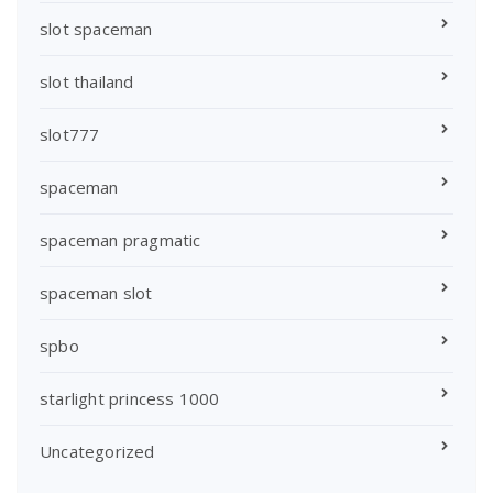
slot spaceman
slot thailand
slot777
spaceman
spaceman pragmatic
spaceman slot
spbo
starlight princess 1000
Uncategorized