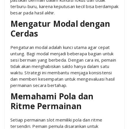
terburu-buru, karena keputusan kecil bisa berdampak
besar pada hasil akhir.
Mengatur Modal dengan
Cerdas
Pengaturan modal adalah kunci utama agar cepat
untung. Bagi modal menjadi beberapa bagian untuk
sesi bermain yang berbeda. Dengan cara ini, pemain
tidak akan menghabiskan saldo hanya dalam satu
waktu. Strategi ini membantu menjaga konsistensi
dan memberi kesempatan untuk mengevaluasi hasil
permainan secara bertahap.
Memahami Pola dan
Ritme Permainan
Setiap permainan slot memiliki pola dan ritme
tersendiri. Pemain pemula disarankan untuk