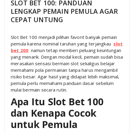
SLOT BET 100: PANDUAN
LENGKAP PEMAIN PEMULA AGAR
CEPAT UNTUNG
Slot Bet 100 menjadi pilihan favorit banyak pemain
pemula karena nominal taruhan yang terjangkau
slot
bet 200
namun tetap memberi peluang keuntungan
yang menarik. Dengan modal kecil, pemain sudah bisa
merasakan sensasi bermain slot sekaligus belajar
memahami pola permainan tanpa harus mengambil
risiko besar. Agar hasil yang didapat lebih maksimal,
pemula perlu memahami panduan dasar sebelum
mulai bermain secara rutin.
Apa Itu Slot Bet 100
dan Kenapa Cocok
untuk Pemula