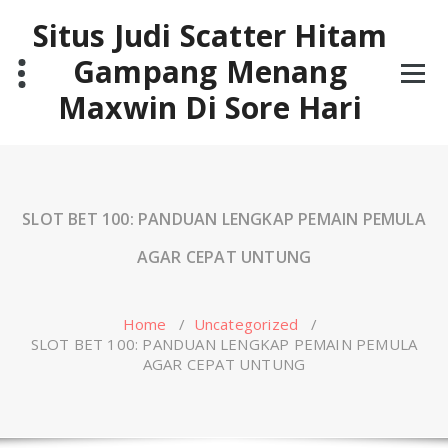
Skip
Situs Judi Scatter Hitam
to
content
Gampang Menang
Maxwin Di Sore Hari
SLOT BET 100: PANDUAN LENGKAP PEMAIN PEMULA
AGAR CEPAT UNTUNG
Home
/
Uncategorized
/
SLOT BET 100: PANDUAN LENGKAP PEMAIN PEMULA
AGAR CEPAT UNTUNG