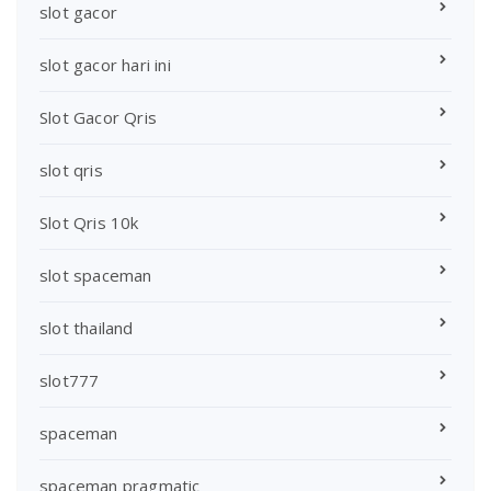
slot gacor
slot gacor hari ini
Slot Gacor Qris
slot qris
Slot Qris 10k
slot spaceman
slot thailand
slot777
spaceman
spaceman pragmatic