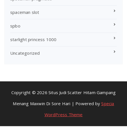
spaceman slot
spbo
starlight princess 1000
Uncategorized
Copyright © 2026 Situs Judi Scatter Hitam Gampang
Menang Maxwin Di Sore Hari | Powered by
Specia
WordPress Theme