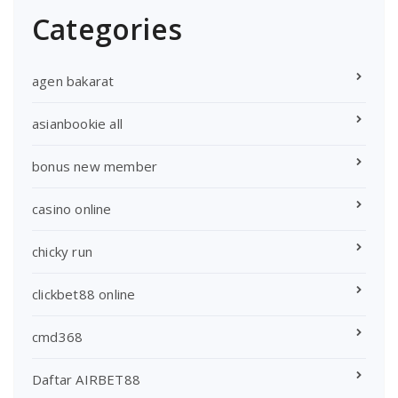
Categories
agen bakarat
asianbookie all
bonus new member
casino online
chicky run
clickbet88 online
cmd368
Daftar AIRBET88