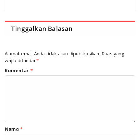
Tinggalkan Balasan
Alamat email Anda tidak akan dipublikasikan.
Ruas yang
wajib ditandai
*
Komentar
*
Nama
*