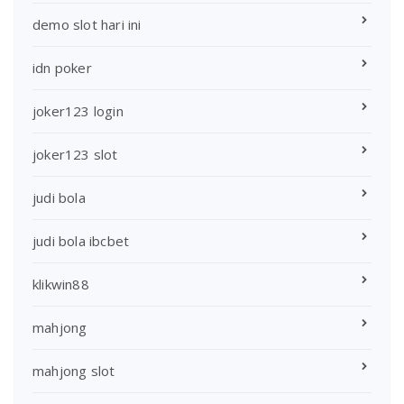
demo slot hari ini
idn poker
joker123 login
joker123 slot
judi bola
judi bola ibcbet
klikwin88
mahjong
mahjong slot