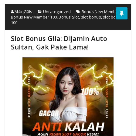
M4inG0ls
Uncategorized
Bonus New Member
,
Bonus New Member 100
,
Bonus Slot
,
slot bonus
,
slot bonus
100
Slot Bonus Gila: Dijamin Auto
Sultan, Gak Pake Lama!