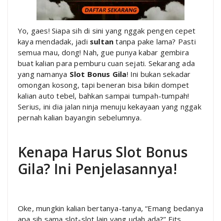
Yo, gaes! Siapa sih di sini yang nggak pengen cepet
kaya mendadak, jadi
sultan
tanpa pake lama? Pasti
semua mau, dong! Nah, gue punya kabar gembira
buat kalian para pemburu cuan sejati. Sekarang ada
yang namanya
Slot Bonus Gila
! Ini bukan sekadar
omongan kosong, tapi beneran bisa bikin dompet
kalian auto tebel, bahkan sampai tumpah-tumpah!
Serius, ini dia jalan ninja menuju kekayaan yang nggak
pernah kalian bayangin sebelumnya.
Kenapa Harus Slot Bonus
Gila? Ini Penjelasannya!
Oke, mungkin kalian bertanya-tanya, “Emang bedanya
apa sih sama slot-slot lain yang udah ada?” Eits,