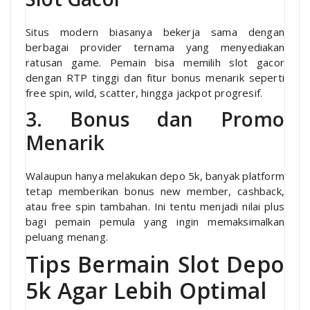
Situs modern biasanya bekerja sama dengan
berbagai provider ternama yang menyediakan
ratusan game. Pemain bisa memilih slot gacor
dengan RTP tinggi dan fitur bonus menarik seperti
free spin, wild, scatter, hingga jackpot progresif.
3. Bonus dan Promo
Menarik
Walaupun hanya melakukan depo 5k, banyak platform
tetap memberikan bonus new member, cashback,
atau free spin tambahan. Ini tentu menjadi nilai plus
bagi pemain pemula yang ingin memaksimalkan
peluang menang.
Tips Bermain Slot Depo
5k Agar Lebih Optimal