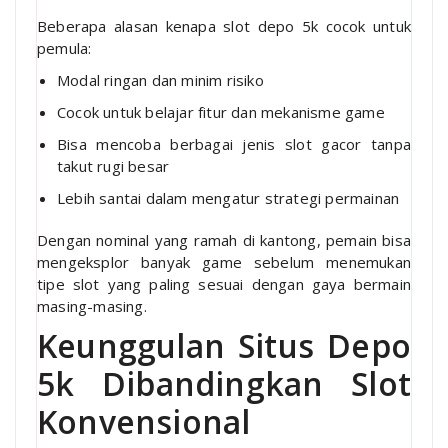
Beberapa alasan kenapa slot depo 5k cocok untuk
pemula:
Modal ringan dan minim risiko
Cocok untuk belajar fitur dan mekanisme game
Bisa mencoba berbagai jenis slot gacor tanpa
takut rugi besar
Lebih santai dalam mengatur strategi permainan
Dengan nominal yang ramah di kantong, pemain bisa
mengeksplor banyak game sebelum menemukan
tipe slot yang paling sesuai dengan gaya bermain
masing-masing.
Keunggulan Situs Depo
5k Dibandingkan Slot
Konvensional