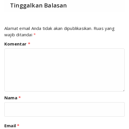
Tinggalkan Balasan
Alamat email Anda tidak akan dipublikasikan.
Ruas yang
wajib ditandai
*
Komentar
*
Nama
*
Email
*