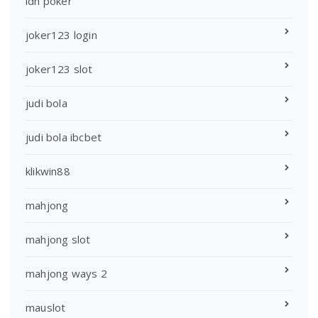
idn poker
joker123 login
joker123 slot
judi bola
judi bola ibcbet
klikwin88
mahjong
mahjong slot
mahjong ways 2
mauslot