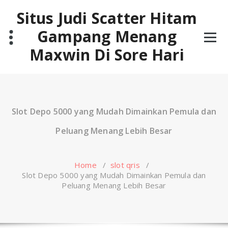
Skip
Situs Judi Scatter Hitam
to
content
Gampang Menang
Maxwin Di Sore Hari
Slot Depo 5000 yang Mudah Dimainkan Pemula dan
Peluang Menang Lebih Besar
Home
/
slot qris
/
Slot Depo 5000 yang Mudah Dimainkan Pemula dan
Peluang Menang Lebih Besar