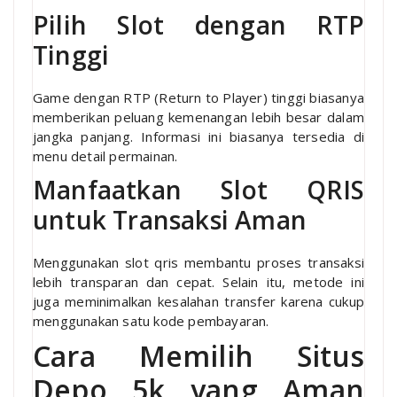
Pilih Slot dengan RTP
Tinggi
Game dengan RTP (Return to Player) tinggi biasanya
memberikan peluang kemenangan lebih besar dalam
jangka panjang. Informasi ini biasanya tersedia di
menu detail permainan.
Manfaatkan Slot QRIS
untuk Transaksi Aman
Menggunakan slot qris membantu proses transaksi
lebih transparan dan cepat. Selain itu, metode ini
juga meminimalkan kesalahan transfer karena cukup
menggunakan satu kode pembayaran.
Cara Memilih Situs
Depo 5k yang Aman