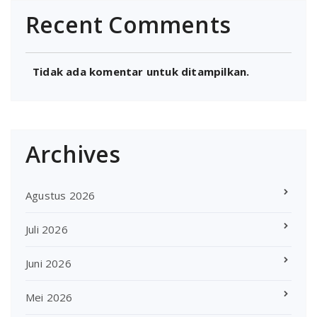
Recent Comments
Tidak ada komentar untuk ditampilkan.
Archives
Agustus 2026
Juli 2026
Juni 2026
Mei 2026