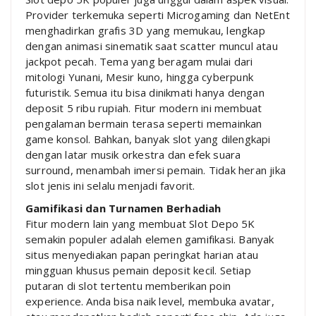
Provider terkemuka seperti Microgaming dan NetEnt
menghadirkan grafis 3D yang memukau, lengkap
dengan animasi sinematik saat scatter muncul atau
jackpot pecah. Tema yang beragam mulai dari
mitologi Yunani, Mesir kuno, hingga cyberpunk
futuristik. Semua itu bisa dinikmati hanya dengan
deposit 5 ribu rupiah. Fitur modern ini membuat
pengalaman bermain terasa seperti memainkan
game konsol. Bahkan, banyak slot yang dilengkapi
dengan latar musik orkestra dan efek suara
surround, menambah imersi pemain. Tidak heran jika
slot jenis ini selalu menjadi favorit.
Gamifikasi dan Turnamen Berhadiah
Fitur modern lain yang membuat Slot Depo 5K
semakin populer adalah elemen gamifikasi. Banyak
situs menyediakan papan peringkat harian atau
mingguan khusus pemain deposit kecil. Setiap
putaran di slot tertentu memberikan poin
experience. Anda bisa naik level, membuka avatar,