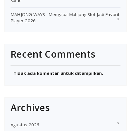
Saldo
MAHJONG WAYS : Mengapa Mahjong Slot Jadi Favorit
Player 2026
Recent Comments
Tidak ada komentar untuk ditampilkan.
Archives
Agustus 2026