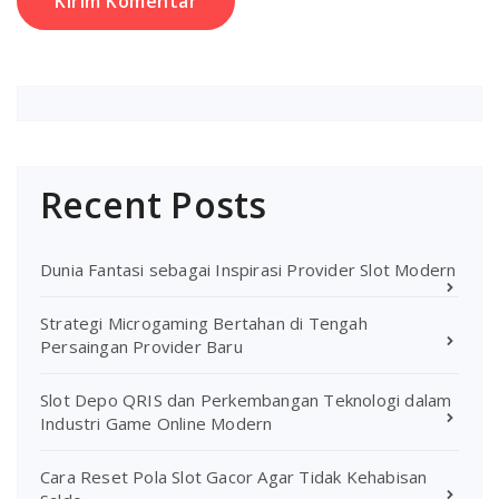
Recent Posts
Dunia Fantasi sebagai Inspirasi Provider Slot Modern
Strategi Microgaming Bertahan di Tengah
Persaingan Provider Baru
Slot Depo QRIS dan Perkembangan Teknologi dalam
Industri Game Online Modern
Cara Reset Pola Slot Gacor Agar Tidak Kehabisan