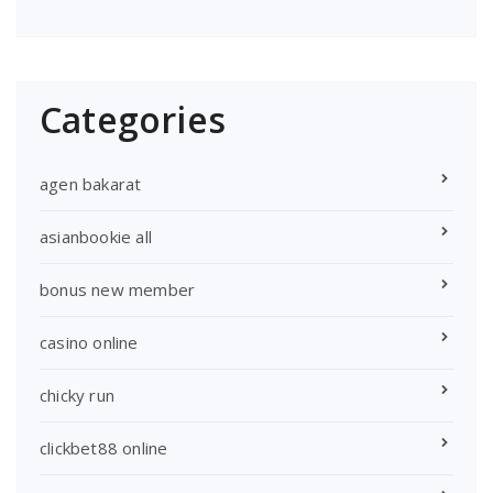
Categories
agen bakarat
asianbookie all
bonus new member
casino online
chicky run
clickbet88 online