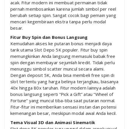
acak. Fitur modern ini membuat permainan tidak
pernah membosankan karena jumlah simbol per reel
berubah setiap spin. Sangat cocok bagi pemain yang
mencari kegembiraan ekstra tanpa perlu modal
besar.
Fitur Buy Spin dan Bonus Langsung
Kemudahan akses ke putaran bonus menjadi daya
tarik utama Slot Depo 5K populer. Fitur buy spin
memungkinkan Anda langsung memasuki babak free
spin dengan membayar sejumlah kredit. Tidak perlu
menunggu simbol scatter muncul secara alami.
Dengan deposit 5K, Anda bisa membeli free spin di
slot tertentu yang harga belinya terjangkau, biasanya
40x hingga 80x taruhan. Fitur modern lainnya adalah
bonus langsung seperti “Pick a Gift” atau “Wheel of
Fortune” yang muncul tiba-tiba saat putaran normal.
Fitur-fitur ini memberikan sensasi instan dan potensi
kemenangan besar, meskipun modal awal Anda kecil.
Tema Visual 3D dan Animasi Sinematik
Slot depo 5K populer juga unggul dalam aspek visual.