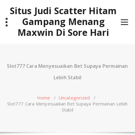
Skip
Situs Judi Scatter Hitam
to
content
Gampang Menang
Maxwin Di Sore Hari
Slot777 Cara Menyesuaikan Bet Supaya Permainan
Lebih Stabil
Home
/
Uncategorized
/
Slot777 Cara Menyesuaikan Bet Supaya Permainan Lebih
Stabil