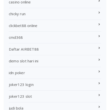
casino online
chicky run
clickbet88 online
cmd368
Daftar AIRBET88
demo slot hari ini
idn poker
joker123 login
joker123 slot
judi bola