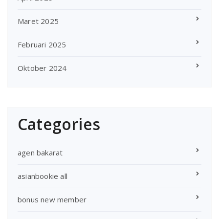
Maret 2025
Februari 2025
Oktober 2024
Categories
agen bakarat
asianbookie all
bonus new member