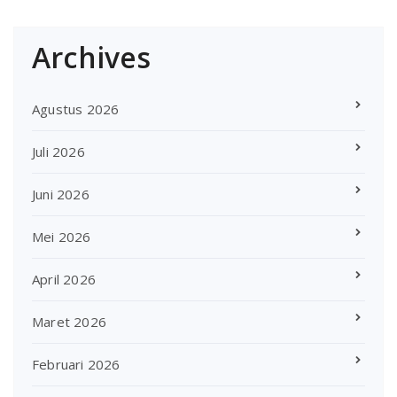
Archives
Agustus 2026
Juli 2026
Juni 2026
Mei 2026
April 2026
Maret 2026
Februari 2026