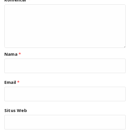
Nama
*
Email
*
Situs Web