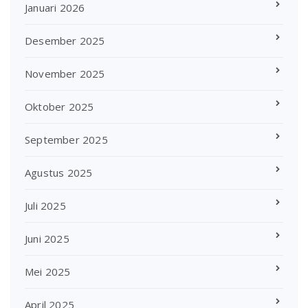
Januari 2026
Desember 2025
November 2025
Oktober 2025
September 2025
Agustus 2025
Juli 2025
Juni 2025
Mei 2025
April 2025