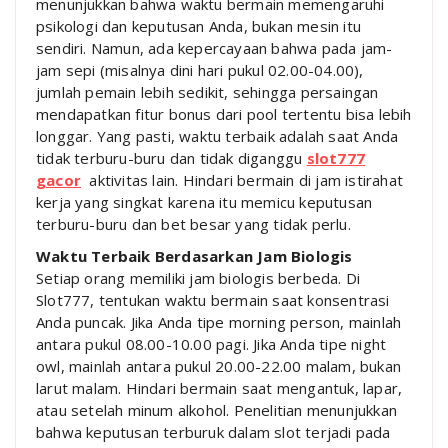
menunjukkan bahwa waktu bermain memengaruhi
psikologi dan keputusan Anda, bukan mesin itu
sendiri. Namun, ada kepercayaan bahwa pada jam-
jam sepi (misalnya dini hari pukul 02.00-04.00),
jumlah pemain lebih sedikit, sehingga persaingan
mendapatkan fitur bonus dari pool tertentu bisa lebih
longgar. Yang pasti, waktu terbaik adalah saat Anda
tidak terburu-buru dan tidak diganggu
slot777
gacor
aktivitas lain. Hindari bermain di jam istirahat
kerja yang singkat karena itu memicu keputusan
terburu-buru dan bet besar yang tidak perlu.
Waktu Terbaik Berdasarkan Jam Biologis
Setiap orang memiliki jam biologis berbeda. Di
Slot777, tentukan waktu bermain saat konsentrasi
Anda puncak. Jika Anda tipe morning person, mainlah
antara pukul 08.00-10.00 pagi. Jika Anda tipe night
owl, mainlah antara pukul 20.00-22.00 malam, bukan
larut malam. Hindari bermain saat mengantuk, lapar,
atau setelah minum alkohol. Penelitian menunjukkan
bahwa keputusan terburuk dalam slot terjadi pada