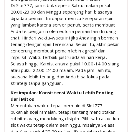
Di Slot777, jam sibuk seperti Sabtu malam pukul
20.00-23.00 dan Minggu sepanjang hari biasanya
dipadati pemain. Ini dapat memicu kecepatan spin
yang lambat karena server penuh, serta membuat
Anda terpengaruh oleh euforia pemain lain di ruang
chat. Hindari waktu-waktu ini jika Anda ingin bermain
tenang dengan spin terencana. Selain itu, akhir pekan
cenderung membuat pemain lebih agresif dan
impulsif. Waktu terbaik justru adalah hari kerja,
Selasa hingga Kamis, antara pukul 10.00-14.00 siang
atau pukul 22.00-24.00 malam. Pada jam-jam itu,
suasana lebih tenang, dan Anda bisa fokus pada
strategi tanpa gangguan.
Kesimpulan: Konsistensi Waktu Lebih Penting
dari Mitos
Menentukan waktu tepat bermain di Slot777
bukanlah soal ramalan, tetapi tentang menciptakan
rutinitas yang mendukung disiplin. Pilih satu atau dua
slot waktu tetap dalam seminggu, misalnya Selasa
dan Kamis pukul 20.00 malam. Bermainlah di waktu