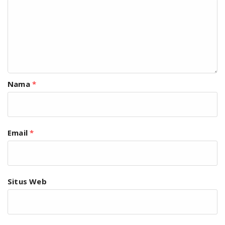
Nama
*
Email
*
Situs Web