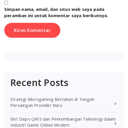
Simpan nama, email, dan situs web saya pada
peramban ini untuk komentar saya berikutnya.
Recent Posts
Strategi Microgaming Bertahan di Tengah
Persaingan Provider Baru
Slot Depo QRIS dan Perkembangan Teknologi dalam
Industri Game Online Modern