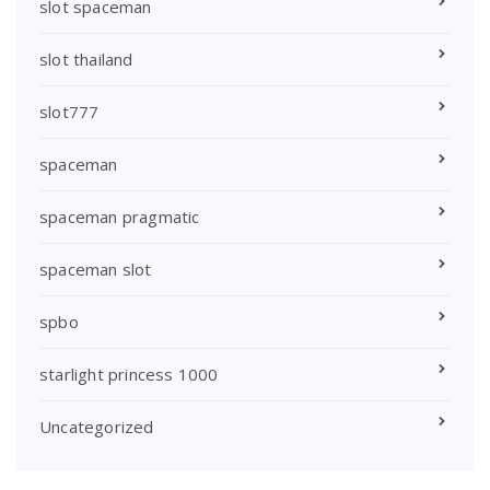
slot spaceman
slot thailand
slot777
spaceman
spaceman pragmatic
spaceman slot
spbo
starlight princess 1000
Uncategorized