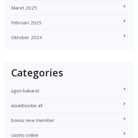
Maret 2025
Februari 2025
Oktober 2024
Categories
agen bakarat
asianbookie all
bonus new member
casino online