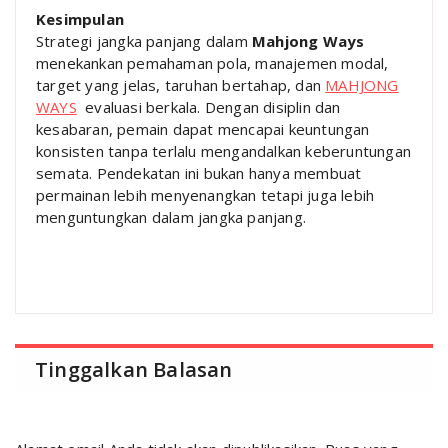
Kesimpulan
Strategi jangka panjang dalam
Mahjong Ways
menekankan pemahaman pola, manajemen modal,
target yang jelas, taruhan bertahap, dan
MAHJONG
WAYS
evaluasi berkala. Dengan disiplin dan
kesabaran, pemain dapat mencapai keuntungan
konsisten tanpa terlalu mengandalkan keberuntungan
semata. Pendekatan ini bukan hanya membuat
permainan lebih menyenangkan tetapi juga lebih
menguntungkan dalam jangka panjang.
Tinggalkan Balasan