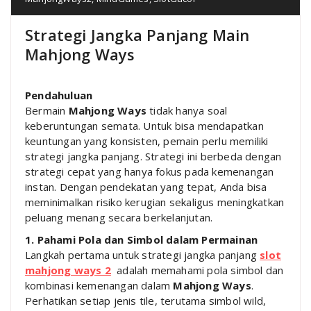
Strategi Jangka Panjang Main
Mahjong Ways
Pendahuluan
Bermain
Mahjong Ways
tidak hanya soal
keberuntungan semata. Untuk bisa mendapatkan
keuntungan yang konsisten, pemain perlu memiliki
strategi jangka panjang. Strategi ini berbeda dengan
strategi cepat yang hanya fokus pada kemenangan
instan. Dengan pendekatan yang tepat, Anda bisa
meminimalkan risiko kerugian sekaligus meningkatkan
peluang menang secara berkelanjutan.
1. Pahami Pola dan Simbol dalam Permainan
Langkah pertama untuk strategi jangka panjang
slot
mahjong ways 2
adalah memahami pola simbol dan
kombinasi kemenangan dalam
Mahjong Ways
.
Perhatikan setiap jenis tile, terutama simbol wild,