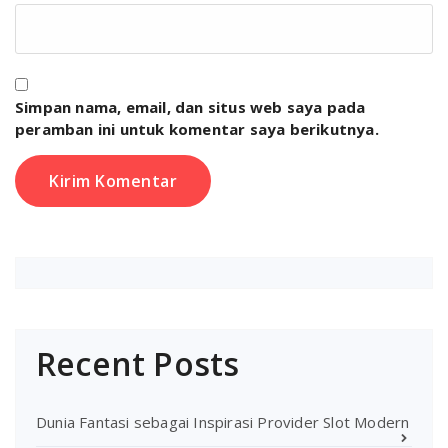
Simpan nama, email, dan situs web saya pada
peramban ini untuk komentar saya berikutnya.
Recent Posts
Dunia Fantasi sebagai Inspirasi Provider Slot Modern