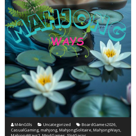
M4inG0ls
Uncategorized
BoardGames2026
,
CasualGaming
,
mahjong
,
MahjongSolitaire
,
MahjongWays
,
MahjongWays2
,
MindGames
,
SlotGacor