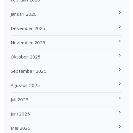
Januari 2026
Desember 2025
November 2025
Oktober 2025
September 2025
Agustus 2025
Juli 2025
Juni 2025
Mei 2025