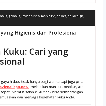
nails
,
gelnails
,
lavienailspa
,
manicure
,
nailart
,
naildesign
,
 yang Higienis dan Profesional
 Kuku: Cari yang
sional
gaya hidup, tidak hanya bagi wanita tapi juga pria.
lavienailspa.net/
melakukan manikur, pedikur, atau
g tepat. Memilih salon kuku tidak bisa sembarangan,
memuaskan dan menjaga kesehatan kuku Anda.