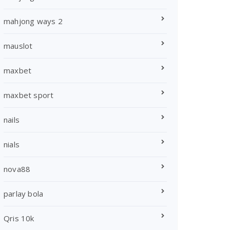
mahjong ways 2
mauslot
maxbet
maxbet sport
nails
nials
nova88
parlay bola
Qris 10k