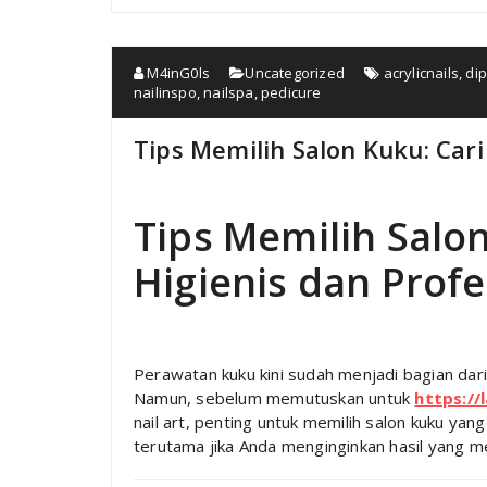
M4inG0ls
Uncategorized
acrylicnails
,
dip
nailinspo
,
nailspa
,
pedicure
Tips Memilih Salon Kuku: Cari
Tips Memilih Salon
Higienis dan Profe
Perawatan kuku kini sudah menjadi bagian dari 
Namun, sebelum memutuskan untuk
https://
nail art, penting untuk memilih salon kuku yan
terutama jika Anda menginginkan hasil yang 