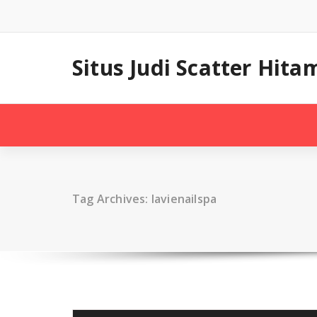
Skip
to
content
Situs Judi Scatter Hi
Tag Archives: lavienailspa