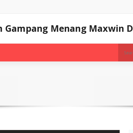
tam Gampang Menang Maxwin Di
Search
for: