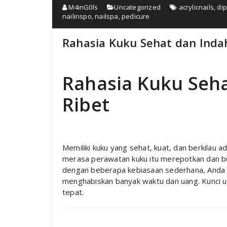
M4inG0ls
Uncategorized
acrylicnails
,
dip
nailinspo
,
nailspa
,
pedicure
Rahasia Kuku Sehat dan Inda
Rahasia Kuku Seh
Ribet
Memiliki kuku yang sehat, kuat, dan berkilau a
merasa perawatan kuku itu merepotkan dan 
dengan beberapa kebiasaan sederhana, Anda 
menghabiskan banyak waktu dan uang. Kunci u
tepat.