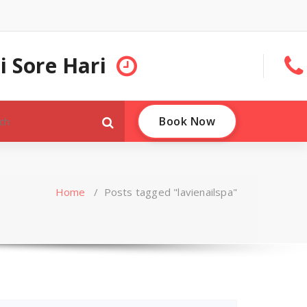
 Sore Hari
Book Now
Home
/
Posts tagged "lavienailspa"