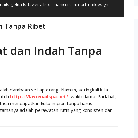
nails
,
gelnails
,
lavienailspa
,
manicure
,
nailart
,
naildesign
,
h Tanpa Ribet
at dan Indah Tanpa
dalah dambaan setiap orang. Namun, seringkali kita
butuh
https://lavienailspa.net/
waktu lama. Padahal,
bisa mendapatkan kuku impian tanpa harus
tamanya adalah perawatan rutin yang konsisten dan