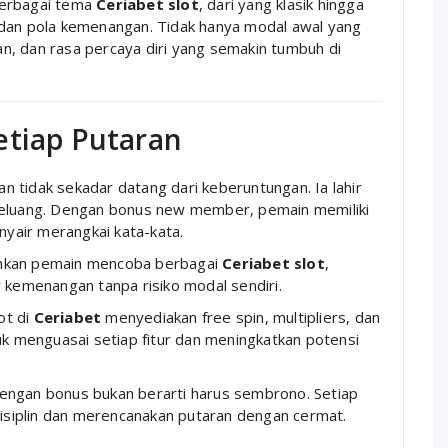
berbagai tema
Ceriabet slot
, dari yang klasik hingga
n pola kemenangan. Tidak hanya modal awal yang
n, dan rasa percaya diri yang semakin tumbuh di
etiap Putaran
n tidak sekadar datang dari keberuntungan. Ia lahir
peluang. Dengan bonus new member, pemain memiliki
nyair merangkai kata-kata.
kan pemain mencoba berbagai
Ceriabet slot
,
kemenangan tanpa risiko modal sendiri.
ot di
Ceriabet
menyediakan free spin, multipliers, dan
k menguasai setiap fitur dan meningkatkan potensi
engan bonus bukan berarti harus sembrono. Setiap
isiplin dan merencanakan putaran dengan cermat.