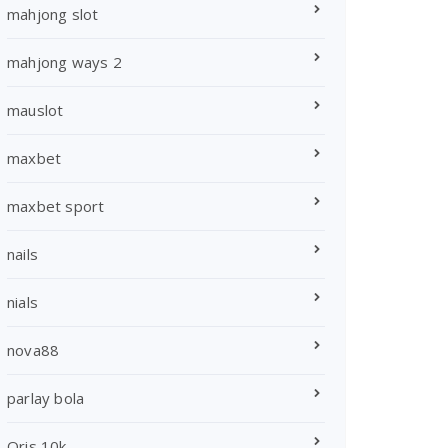
mahjong slot
mahjong ways 2
mauslot
maxbet
maxbet sport
nails
nials
nova88
parlay bola
Qris 10k