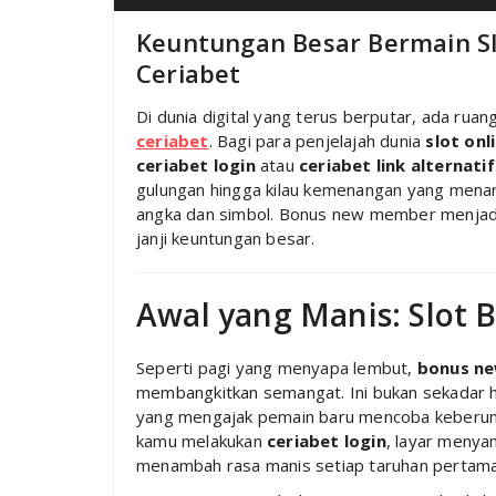
Keuntungan Besar Bermain S
Ceriabet
Di dunia digital yang terus berputar, ada rua
ceriabet
. Bagi para penjelajah dunia
slot onl
ceriabet login
atau
ceriabet link alternatif
gulungan hingga kilau kemenangan yang menari 
angka dan simbol. Bonus new member menjadi
janji keuntungan besar.
Awal yang Manis: Slot
Seperti pagi yang menyapa lembut,
bonus n
membangkitkan semangat. Ini bukan sekadar h
yang mengajak pemain baru mencoba keberuntu
kamu melakukan
ceriabet login
, layar menya
menambah rasa manis setiap taruhan pertama