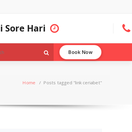
 Sore Hari
Book Now
Home
/
Posts tagged "link ceriabet"