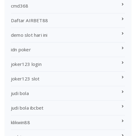
cmd368
Daftar AIRBET88
demo slot hari ini
idn poker
joker123 login
joker123 slot
judi bola
judi bola ibcbet
klikwin88