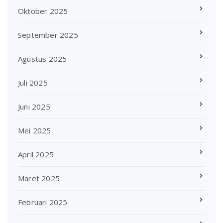
Oktober 2025
September 2025
Agustus 2025
Juli 2025
Juni 2025
Mei 2025
April 2025
Maret 2025
Februari 2025