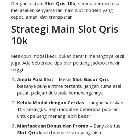
Dengan sistem
Slot Qris 10k
, semua pemain bisa
merasakan kenyamanan main slot modern yang
cepat, aman, dan transparan.
Strategi Main Slot Qris
10k
Meskipun modal kecil, bukan berarti menangnya kecil
juga. Ada beberapa tips biar peluang jackpot makin
tinggi:
Amati Pola Slot
– Mesin
Slot Gacor Qris
biasanya punya ritme tertentu. Jangan cuma asal
putar, pelajari dulu pola kemenangannya.
Kelola Modal dengan Cerdas
– Jangan habiskan
10k sekaligus. Bagi modal ke beberapa putaran
untuk peluang menang lebih besar.
Manfaatkan Bonus dan Promo
– Banyak situs
Slot Qris
kasih bonus ekstra yang bisa