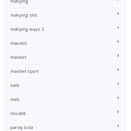
mahjong
mahjong slot
mahjong ways 2
mauslot
maxbet
maxbet sport
nails
nials
nova88
parlay bola