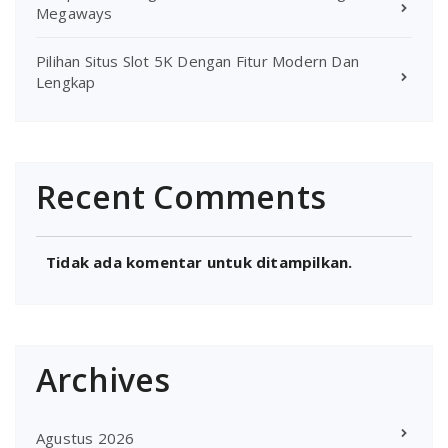
Megaways
Pilihan Situs Slot 5K Dengan Fitur Modern Dan
Lengkap
Recent Comments
Tidak ada komentar untuk ditampilkan.
Archives
Agustus 2026