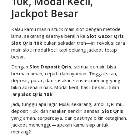
10k, Modal Kecil,
Jackpot Besar
Kalau kamu masih stuck main slot dengan metode
lama, sekarang saatnya beralih ke
Slot Gacor Qris
.
Slot Qris 10k
bukan sekadar tren—ini revolusi cara
main slot: modal kecil tapi peluang jackpot tetap
besar.
Dengan
Slot Deposit Qris
, semua pemain bisa
bermain aman, cepat, dan nyaman. Tinggal scan,
deposit, putar, dan rasakan sensasi menang yang
bikin adrenalin naik. Modal kecil, hasil besar, itulah
janji
Slot Qris 10k
.
Jadi, tunggu apa lagi? Mulai sekarang, ambil QR-mu,
deposit 10k, dan rasakan sendiri sensasi
Slot Qris
yang aman, terpercaya, dan pastinya bikin ketagihan.
Jackpot menunggu—apakah kamu siap untuk
menang?