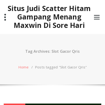
Skip
Situs Judi Scatter Hitam
to
content
Gampang Menang
Maxwin Di Sore Hari
Tag Archives: Slot Gacor Qris
Home
/
Posts tagged "Slot Gacor Qris"