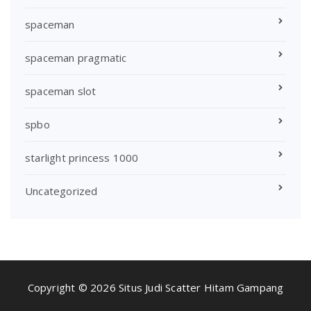
spaceman
spaceman pragmatic
spaceman slot
spbo
starlight princess 1000
Uncategorized
Copyright © 2026 Situs Judi Scatter Hitam Gampang