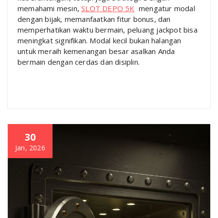
memahami mesin,
SLOT DEPO 5K
mengatur modal
dengan bijak, memanfaatkan fitur bonus, dan
memperhatikan waktu bermain, peluang jackpot bisa
meningkat signifikan. Modal kecil bukan halangan
untuk meraih kemenangan besar asalkan Anda
bermain dengan cerdas dan disiplin.
30
Jan, 2026