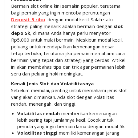
Bermain slot online kini semakin populer, terutama
bagi pemain yang ingin mencoba peruntungan
Deposit 5 ribu
dengan modal kecil. Salah satu
strategi paling menarik adalah bermain dengan
slot
depo 5k
, di mana Anda hanya perlu menyetor
Rp5.000 untuk mulai bermain. Meskipun modal kecil,
peluang untuk mendapatkan kemenangan besar
tetap terbuka, terutama jika pemain memahami cara
bermain yang tepat dan strategi yang cerdas. Artikel
ini akan membahas tips dan trik agar permainan lebih
seru dan peluang hoki meningkat.
Kenali Jenis Slot dan Volatilitasnya
Sebelum memulai, penting untuk memahami jenis slot
yang akan dimainkan. Ada slot dengan volatilitas
rendah, menengah, dan tinggi.
Volatilitas rendah
memberikan kemenangan
lebih sering tapi jumlahnya kecil. Cocok untuk
pemula yang ingin bermain lama dengan modal 5k.
Volatilitas tinggi
memiliki kemenangan jarang