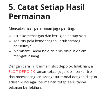
5. Catat Setiap Hasil
Permainan
Mencatat hasil permainan juga penting:
Tulis kemenangan dan kerugian setiap sesi
Analisis pola kemenangan untuk strategi
berikutnya
Membantu Anda belajar lebih disiplin dalam
mengatur uang
Dengan cara ini, bermain slot depo 5k tidak hanya
SLOT DEPO 5K
aman tetapi juga lebih terkontrol
dan menyenangkan. Mengatur modal dengan disiplin
adalah kunci agar permainan tetap seru tanpa
tekanan berlebihan.