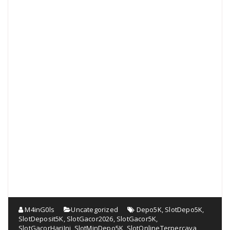
M4inG0ls
Uncategorized
Depo5K
,
SlotDepo5K
,
SlotDeposit5K
,
SlotGacor2026
,
SlotGacor5K
,
SlotGacorHariIni
,
SlotMinDepo5K
,
SlotOnlineTerpercaya