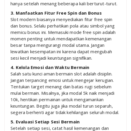
hanya setelah menang beberapa kali berturut-turut.
3. Manfaatkan Fitur Free Spin dan Bonus
Slot modern biasanya menyediakan fitur free spin
dan bonus. Selalu perhatikan pola atau simbol yang
memicu bonus ini. Memasuki mode free spin adalah
momen penting untuk mendapatkan kemenangan
besar tanpa mengurangi modal utama. Jangan
lewatkan kesempatan ini karena dapat mengubah
sesi kecil menjadi keuntungan signifikan.
4. Kelola Emosi dan Waktu Bermain
Salah satu kunci aman bermain slot adalah disiplin.
Jangan terpancing emosi untuk mengejar kerugian.
Tentukan target menang dan batas rugi sebelum
mulai bermain. Misalnya, jika modal 5k naik menjadi
10k, hentikan permainan untuk mengamankan
keuntungan. Begitu juga jika modal turun separuh,
segera berhenti agar tidak kehilangan seluruh modal.
5. Evaluasi Setiap Sesi Bermain
Setelah setiap sesi, catat hasil kemenangan dan