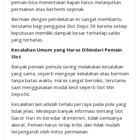
pemain bisa menentukan kapan harus melanjutkan
permainan atau berhenti sejenak.
Bermain dengan pendekatan ini sangat membantu
terutama bagi pengguna Slot Depo 5K karena setiap
keputusan memiliki dampak besar terhadap saldo
yang terbatas.
Kesalahan Umum yang Harus Dihindari Pemain
Slot
Banyak pemain pemula sering melakukan kesalahan
yang sama, seperti mengejar kekalahan atau bermain
tanpa batas waktu. Hal ini sangat berisiko, terutama
saat menggunakan modal kecil seperti Slot Min
Depo5K.
Kesalahan lain adalah terlalu percaya pada pola yang
tidak jelas. Meskipun banyak informasi tentang Slot
Gacor Hari Ini beredar di internet, tidak semuanya
akurat. Pemain harus tetap kritis dan tidak mudah
terpengaruh oleh mitos permainan.