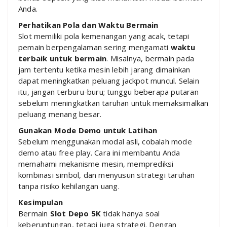
Anda.
Perhatikan Pola dan Waktu Bermain
Slot memiliki pola kemenangan yang acak, tetapi
pemain berpengalaman sering mengamati
waktu
terbaik untuk bermain
. Misalnya, bermain pada
jam tertentu ketika mesin lebih jarang dimainkan
dapat meningkatkan peluang jackpot muncul. Selain
itu, jangan terburu-buru; tunggu beberapa putaran
sebelum meningkatkan taruhan untuk memaksimalkan
peluang menang besar.
Gunakan Mode Demo untuk Latihan
Sebelum menggunakan modal asli, cobalah mode
demo atau free play. Cara ini membantu Anda
memahami mekanisme mesin, memprediksi
kombinasi simbol, dan menyusun strategi taruhan
tanpa risiko kehilangan uang.
Kesimpulan
Bermain
Slot Depo 5K
tidak hanya soal
keberuntungan, tetapi juga strategi. Dengan