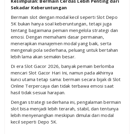
Kesimpulan: Bermain Cerdas Lebih Penting dari
Sekadar Keberuntungan
Bermain slot dengan modal kecil seperti Slot Depo
5K bukan hanya soal keberuntungan, tetapi juga
tentang bagaimana pemain mengelola strategi dan
emosi. Dengan memahami dasar permainan,
menerapkan manajemen modal yang baik, serta
mengenali pola sederhana, peluang untuk bertahan
lebih lama akan semakin besar.
Di era Slot Gacor 2026, banyak pemain berlomba
mencari Slot Gacor Hari Ini, namun pada akhirnya
kunci utama tetap sama: bermain secara bijak di Slot
Online Terpercaya dan tidak terbawa emosi saat
hasil tidak sesuai harapan.
Dengan strategi sederhana ini, pengalaman bermain
slot bisa menjadi lebih terarah, stabil, dan tentunya
lebih menyenangkan meskipun dimulai dari modal
kecil seperti Depo 5K.