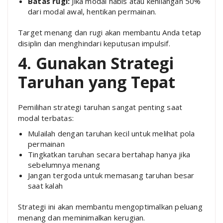
Batas rugi:
Jika modal habis atau kehilangan 50%
dari modal awal, hentikan permainan.
Target menang dan rugi akan membantu Anda tetap
disiplin dan menghindari keputusan impulsif.
4. Gunakan Strategi
Taruhan yang Tepat
Pemilihan strategi taruhan sangat penting saat
modal terbatas:
Mulailah dengan taruhan kecil untuk melihat pola
permainan
Tingkatkan taruhan secara bertahap hanya jika
sebelumnya menang
Jangan tergoda untuk memasang taruhan besar
saat kalah
Strategi ini akan membantu mengoptimalkan peluang
menang dan meminimalkan kerugian.