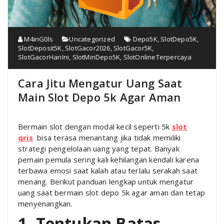
M4inG0ls
Uncategorized
Depo5K
,
SlotDepo5K
,
SlotDeposit5K
,
SlotGacor2026
,
SlotGacor5K
,
SlotGacorHariIni
,
SlotMinDepo5K
,
SlotOnlineTerpercaya
Cara Jitu Mengatur Uang Saat
Main Slot Depo 5k Agar Aman
Bermain slot dengan modal kecil seperti 5k
slot
qris
bisa terasa menantang jika tidak memiliki
strategi pengelolaan uang yang tepat. Banyak
pemain pemula sering kali kehilangan kendali karena
terbawa emosi saat kalah atau terlalu serakah saat
menang. Berikut panduan lengkap untuk mengatur
uang saat bermain slot depo 5k agar aman dan tetap
menyenangkan.
1. Tentukan Batas