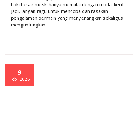
hoki besar meski hanya memulai dengan modal kecil.
Jadi, jangan ragu untuk mencoba dan rasakan
pengalaman bermain yang menyenangkan sekaligus
menguntungkan.
9
Feb, 2026