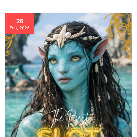
26
Feb, 2026