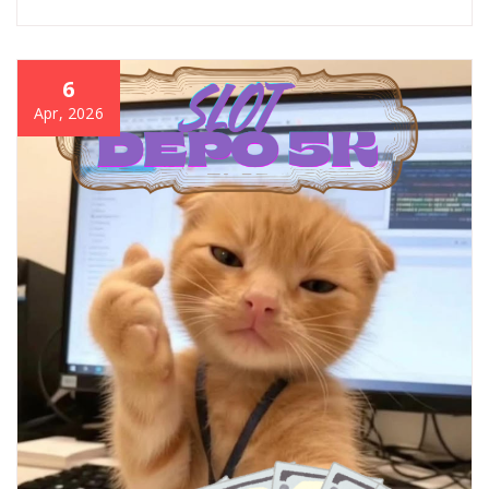
6
Apr, 2026