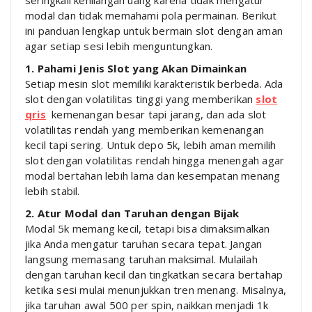
seringkali kehilangan uang karena tidak mengatur
modal dan tidak memahami pola permainan. Berikut
ini panduan lengkap untuk bermain slot dengan aman
agar setiap sesi lebih menguntungkan.
1. Pahami Jenis Slot yang Akan Dimainkan
Setiap mesin slot memiliki karakteristik berbeda. Ada
slot dengan volatilitas tinggi yang memberikan
slot
qris
kemenangan besar tapi jarang, dan ada slot
volatilitas rendah yang memberikan kemenangan
kecil tapi sering. Untuk depo 5k, lebih aman memilih
slot dengan volatilitas rendah hingga menengah agar
modal bertahan lebih lama dan kesempatan menang
lebih stabil.
2. Atur Modal dan Taruhan dengan Bijak
Modal 5k memang kecil, tetapi bisa dimaksimalkan
jika Anda mengatur taruhan secara tepat. Jangan
langsung memasang taruhan maksimal. Mulailah
dengan taruhan kecil dan tingkatkan secara bertahap
ketika sesi mulai menunjukkan tren menang. Misalnya,
jika taruhan awal 500 per spin, naikkan menjadi 1k