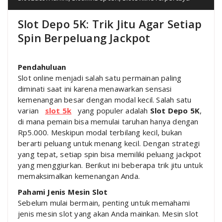
Slot Depo 5K: Trik Jitu Agar Setiap
Spin Berpeluang Jackpot
Pendahuluan
Slot online menjadi salah satu permainan paling
diminati saat ini karena menawarkan sensasi
kemenangan besar dengan modal kecil. Salah satu
varian
slot 5k
yang populer adalah
Slot Depo 5K
,
di mana pemain bisa memulai taruhan hanya dengan
Rp5.000. Meskipun modal terbilang kecil, bukan
berarti peluang untuk menang kecil. Dengan strategi
yang tepat, setiap spin bisa memiliki peluang jackpot
yang menggiurkan. Berikut ini beberapa trik jitu untuk
memaksimalkan kemenangan Anda.
Pahami Jenis Mesin Slot
Sebelum mulai bermain, penting untuk memahami
jenis mesin slot yang akan Anda mainkan. Mesin slot